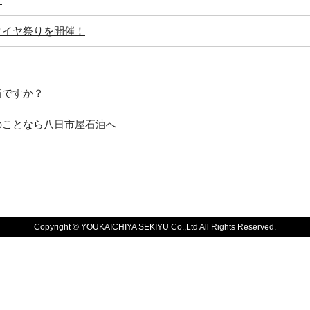
タイヤ祭りを開催！
済ですか？
のことなら八日市屋石油へ
Copyright © YOUKAICHIYA SEKIYU Co.,Ltd All Rights Reserved.